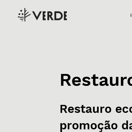
Restaur
Restauro ec
promoção da