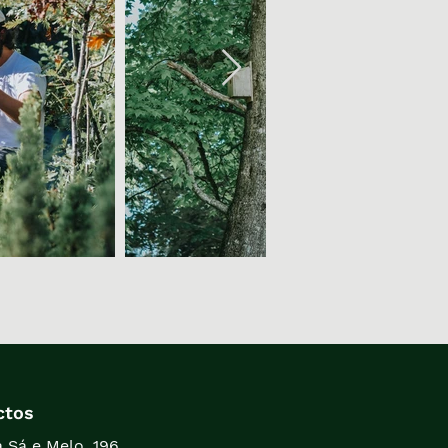
ctos
 Sá e Melo, 196