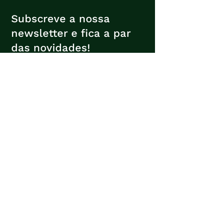
Subscreve a nossa
newsletter e fica a par
das novidades!
Insira o seu e-mail
Subscrever
Contactos
Avenida Sá e Melo, 196
4620-009
Lousada
geral@verde-associacao.pt