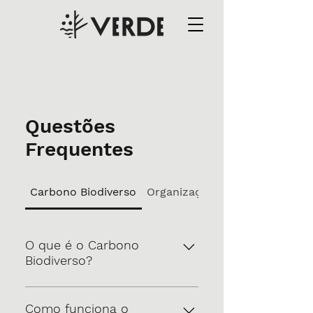
Questões
Frequentes
Carbono Biodiverso
Organizações
O que é o Carbono
Biodiverso?
O Carbono Biodiverso é um
mecanismo de compensação
Como funciona o