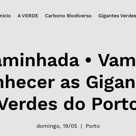
Início
A VERDE
Carbono Biodiverso
Gigantes Verde
aminhada • Vam
nhecer as Gigan
Verdes do Port
domingo, 19/05
  |  
Porto