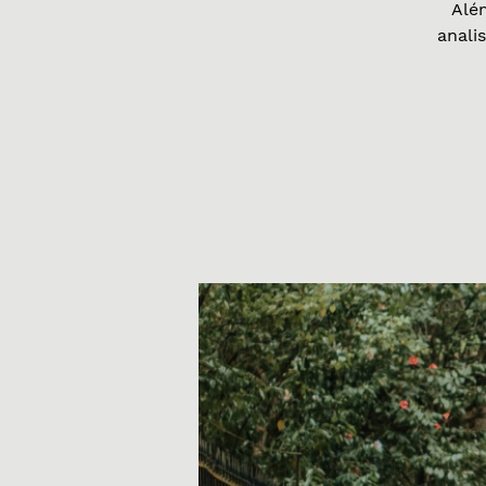
Alé
anali