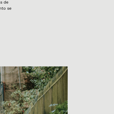
s de
nto se