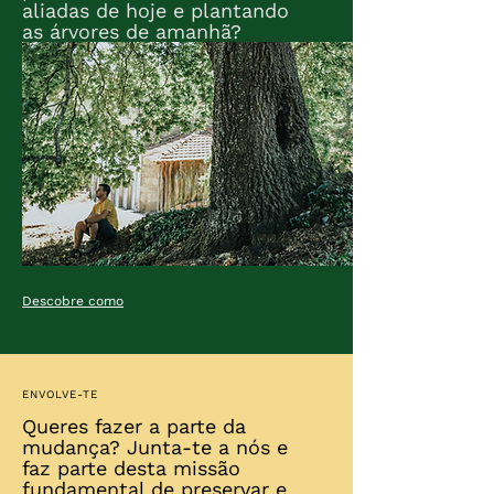
aliadas de hoje e plantando
as árvores de amanhã?
Descobre como
ENVOLVE-TE
Queres fazer a parte da
mudança? Junta-te a nós e
faz parte desta missão
fundamental de preservar e