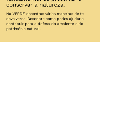
conservar a natureza.
Na VERDE encontras várias maneiras de te
envolveres. Descobre como podes ajudar a
contribuir para a defesa do ambiente e do
património natural.
Torna-te um Guardião
Descobre como
Torna-te Sócio Verde
Descobre como